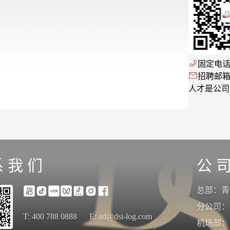
固定电话: +
招聘邮箱: S
系 我 们
公 司
总部：青岛
分公司：
T: 400 788 0888
E: ad@dsi-log.com
机场部：