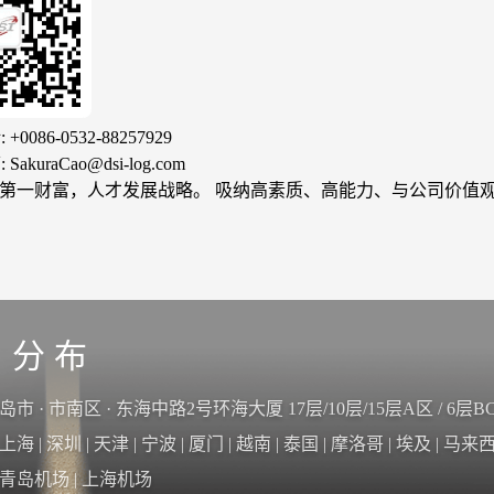
0086-0532-88257929
akuraCao@dsi-log.com
人才是公司第一财富，人才发展战略。 吸纳高素质、高
 分 布
市 · 市南区 · 东海中路2号环海大厦 17层/10层/15层A区 / 6层B
上海
|
深圳
|
天津
|
宁波
|
厦门
|
越南
|
泰国
|
摩洛哥
|
埃及
|
马来
青岛机场 | 上海机场